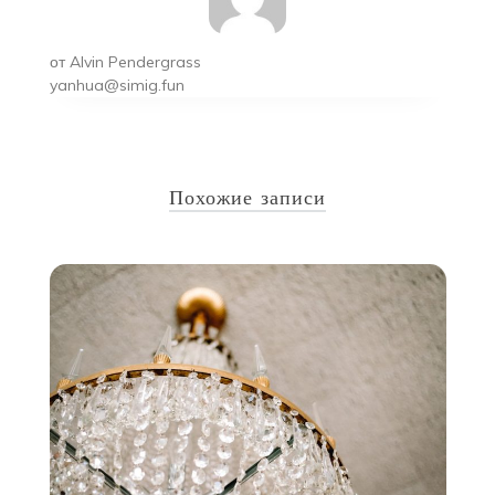
от
Alvin Pendergrass
yanhua@simig.fun
Похожие записи
у
15
и
С
н
ое
С
н,
т
ые
т