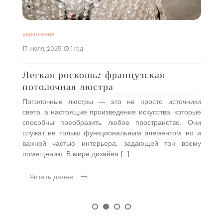
 в
э
оей
л
…]
со
украшение
17 июля, 2025
1 год
Легкая роскошь: французская
потолочная люстра
Потолочные люстры — это не просто источники
света, а настоящие произведения искусства, которые
способны преобразить любое пространство. Они
служат не только функциональным элементом, но и
важной частью интерьера, задающей тон всему
помещению. В мире дизайна […]
Читать далее