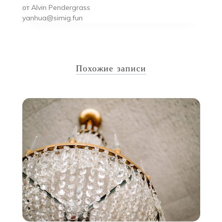
от
Alvin Pendergrass
yanhua@simig.fun
Похожие записи
у
15
и
С
н
ое
С
н,
т
ые
т
 в
э
оей
л