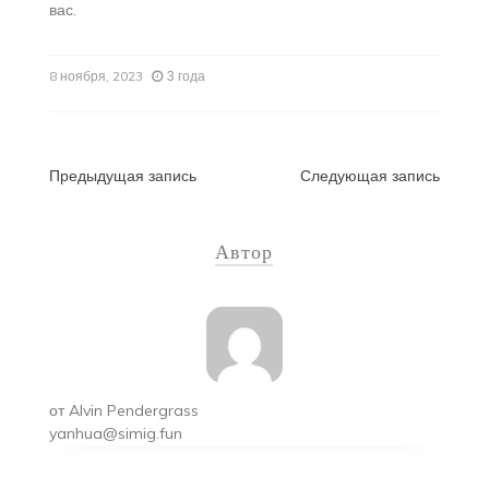
вас.
3 года
8 ноября, 2023
Навигация
Предыдущая запись
Следующая запись
по
Автор
записям
от
Alvin Pendergrass
yanhua@simig.fun