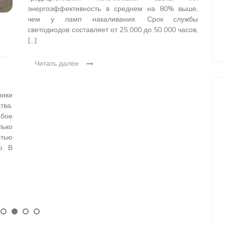
энергоэффективность в среднем на 80% выше,
поп
чем у ламп накаливания. Срок службы
Эти
светодиодов составляет от 25 000 до 50 000 часов,
дер
[…]
вн
при
Читать далее
Ч
ники
тва,
бое
ько
стью
ю. В