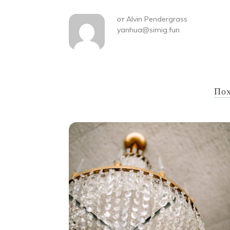
от
Alvin Pendergrass
yanhua@simig.fun
Пох
 стильный
осветительное
нговых волокон,
бкие и прочные