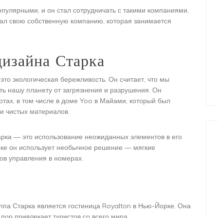
опулярными, и он стал сотрудничать с такими компаниями,
создал свою собственную компанию, которая занимается
дизайна Старка
то экологическая бережливость. Он считает, что мы
ть нашу планету от загрязнения и разрушения. Он
отах, в том числе в доме Yoo в Майами, который был
ки чистых материалов.
арка — это использование неожиданных элементов в его
рке он использует необычное решение — мягкие
ов управления в номерах.
па Старка является гостиница Royalton в Нью-Йорке. Она
 пор привлекает туристов со всего мира.