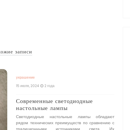
ожие записи
украшение
укр
15 июля, 2024
2 года
8 и
Современные светодиодные
Др
настольные лампы
св
ин
Светодиодные настольные лампы обладают
рядом технических преимуществ по сравнению с
Др
традиционными источниками света. Их
ря