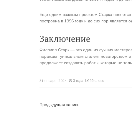
Еще одним важным проектом Старка является 
построена в 1996 году и до сих пор является 
Заключение
Филлипп Старк — это один из лучших мастеров
поражают уникальным стилем, новаторством и 
продолжает создавать работы, которые не тол
3 года
19 слово
31 января, 2024
Навигация
Предыдущая запись
по
записям