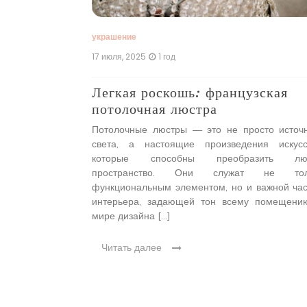
спользуется в
аров благодаря
украшение
 Светильники из
17 июля, 2025
1 год
Легкая роскошь: французская
потолочная люстра
Потолочные люстры — это не просто источ
света, а настоящие произведения искусс
которые способны преобразить лю
пространство. Они служат не тол
функциональным элементом, но и важной ча
интерьера, задающей тон всему помещени
мире дизайна […]
Читать далее