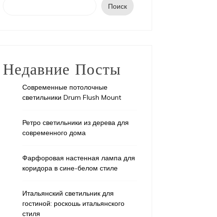
Поиск
Недавние Посты
Современные потолочные
светильники Drum Flush Mount
Ретро светильники из дерева для
ашение
украшение
современного дома
юля, 2024
2 года
18 января, 2026
Фарфоровая настенная лампа для
евесный настольный
Светильни
коридора в сине-белом стиле
етильник: стильное дополнение
и уютный 
терьера
Итальянский светильник для
Светильник и
гостиной: роскошь итальянского
устройство, из
евесные настольные светильники обладают
стиля
которые предс
дом характеристик, которые делают их