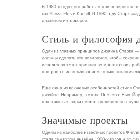
В 1980-х годах его работы стали невероятно п
как Alessi, Flos и Kartell. В 1990 году Старк 
дизайном интерьеров.
Стиль и философия 
Один из главных принципов дизайна Старка — э
должны сделать все возможное, чтобы сохрани
использовал этот принцип во многих своих раб
построен с использованием только экологичес
Еще одна из ключевых особенностей стиля Ст
дизайне. Например, в отеле Hudson в Нью-Йо
пластиковые шары вместо традиционных пульт
Значимые проекты
Одним из наиболее известных проектов Филлип
стала символом дизайна 1980-х годов и до сих