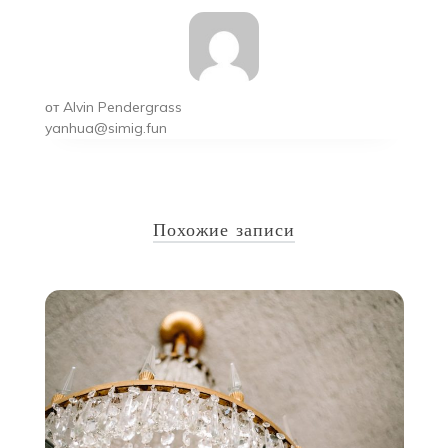
от
Alvin Pendergrass
yanhua@simig.fun
Похожие записи
у
15
и
С
н