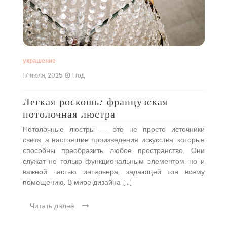
ое
С
н,
т
ые
т
 в
э
оей
л
…]
со
украшение
17 июля, 2025
1 год
Легкая роскошь: французская
потолочная люстра
Потолочные люстры — это не просто источники
света, а настоящие произведения искусства, которые
способны преобразить любое пространство. Они
служат не только функциональным элементом, но и
важной частью интерьера, задающей тон всему
помещению. В мире дизайна […]
Читать далее