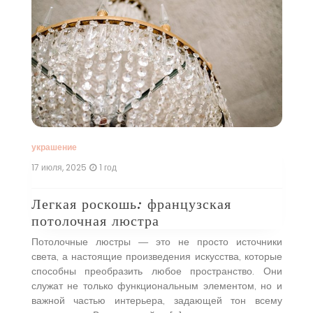
и
ое
н,
ые
 в
оей
…]
украшение
те
17 июля, 2025
1 год
20
Легкая роскошь: французская
Э
потолочная люстра
л
Потолочные люстры — это не просто источники
Э
света, а настоящие произведения искусства, которые
п
способны преобразить любое пространство. Они
к
служат не только функциональным элементом, но и
м
важной частью интерьера, задающей тон всему
х