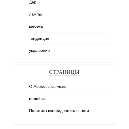
Дар
лампы
мебель
тенденция
украшение
СТРАНИЦЫ
O Acoustic-services
подписка
Политика конфиденциальности