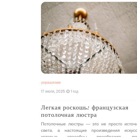
 стильный
осветительное
нговых волокон,
бкие и прочные
спользуется в
аров благодаря
украшение
 Светильники из
17 июля, 2025
1 год
Легкая роскошь: французская
потолочная люстра
Потолочные люстры — это не просто источ
света, а настоящие произведения искусс
которые способны преобразить лю