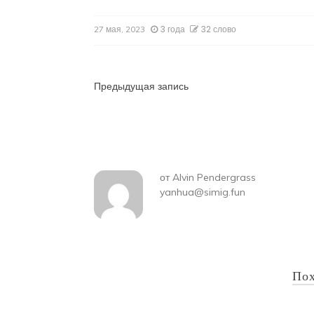
3 года
32 слово
27 мая, 2023
Навигация
Предыдущая запись
по
записям
от
Alvin Pendergrass
yanhua@simig.fun
Пох