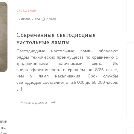
украшение
укр
15 июля, 2024
2 года
8 и
Современные светодиодные
Др
настольные лампы
св
ин
Светодиодные настольные лампы обладают
рядом технических преимуществ по сравнению с
Др
традиционными источниками света. Их
ря
энергоэффективность в среднем на 80% выше,
поп
чем у ламп накаливания. Срок службы
Эти
светодиодов составляет от 25 000 до 50 000 часов,
дер
[…]
вн
при
Читать далее
Ч
ники
тва,
бое