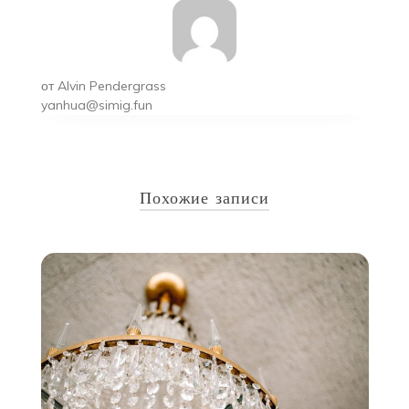
от
Alvin Pendergrass
yanhua@simig.fun
Похожие записи
м
10
и
Т
п
ое
Л