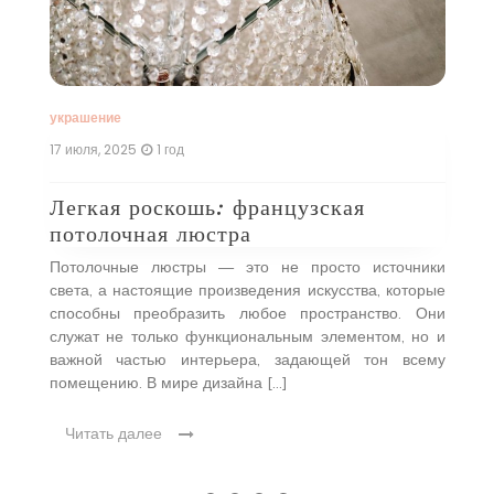
н,
у
ые
Е
 в
г
оей
м
…]
кл
украшение
17 июля, 2025
1 год
Легкая роскошь: французская
потолочная люстра
Потолочные люстры — это не просто источники
света, а настоящие произведения искусства, которые
способны преобразить любое пространство. Они
служат не только функциональным элементом, но и
важной частью интерьера, задающей тон всему
помещению. В мире дизайна […]
Читать далее