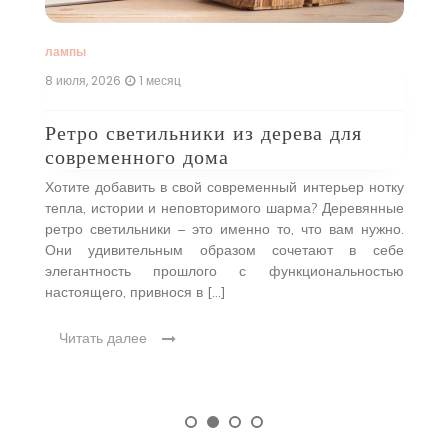
лампы
л
8 июля, 2026
1 месяц
16
Ретро светильники из дерева для
Ф
современного дома
к
um
Хотите добавить в свой современный интерьер нотку
И
ные
тепла, истории и неповторимого шарма? Деревянные
н
у,
ретро светильники – это именно то, что вам нужно.
н
е.
Они удивительным образом сочетают в себе
о
н и
элегантность прошлого с функциональностью
О
настоящего, привнося в […]
Читать далее