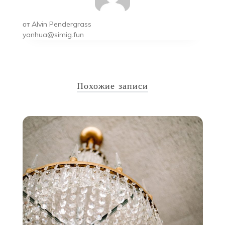
от
Alvin Pendergrass
yanhua@simig.fun
Похожие записи
у
15
и
С
н
ое
С
н,
т
ые
т