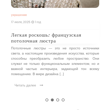
 в
э
оей
л
…]
со
украшение
17 июля, 2025
1 год
Легкая роскошь: французская
потолочная люстра
Потолочные люстры — это не просто источники
света, а настоящие произведения искусства, которые
способны преобразить любое пространство. Они
служат не только функциональным элементом, но и
важной частью интерьера, задающей тон всему
помещению. В мире дизайна […]
Читать далее