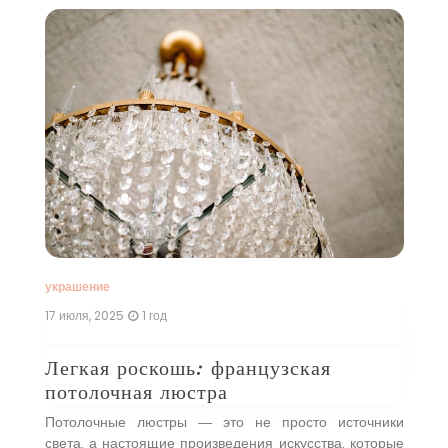
у
15
и
С
н
ое
С
н,
т
ые
т
 в
э
оей
л
…]
со
украшение
17 июля, 2025
1 год
Легкая роскошь: французская
потолочная люстра
Потолочные люстры — это не просто источники
света, а настоящие произведения искусства, которые