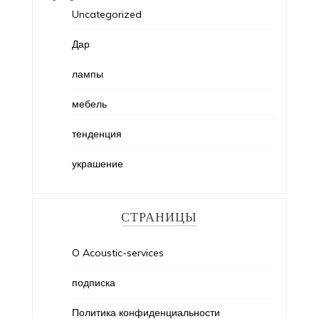
Uncategorized
Дар
лампы
мебель
тенденция
украшение
СТРАНИЦЫ
O Acoustic-services
подписка
Политика конфиденциальности