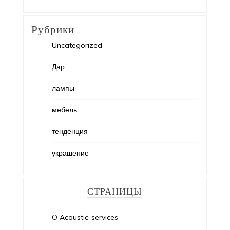
Рубрики
Uncategorized
Дар
лампы
мебель
тенденция
украшение
СТРАНИЦЫ
O Acoustic-services