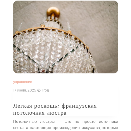
у
15
и
С
н
ое
С
н,
т
ые
т
 в
э
оей
л
…]
со
украшение
17 июля, 2025
1 год
Легкая роскошь: французская
потолочная люстра
Потолочные люстры — это не просто источники
света, а настоящие произведения искусства, которые