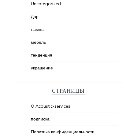
Uncategorized
Дар
лампы
мебель
тенденция
украшение
СТРАНИЦЫ
O Acoustic-services
подписка
Политика конфиденциальности