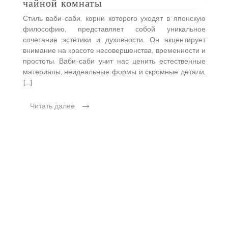
чайной комнаты
с
Стиль ваби-саби, корни которого уходят в японскую
Р
философию, представляет собой уникальное
с
сочетание эстетики и духовности. Он акцентирует
д
внимание на красоте несовершенства, временности и
и
простоты. Ваби-саби учит нас ценить естественные
д
материалы, неидеальные формы и скромные детали,
п
[…]
и
Читать далее
ра
я,
 и
то
ми
м в