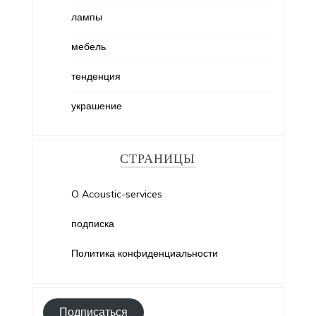
лампы
мебель
тенденция
украшение
СТРАНИЦЫ
O Acoustic-services
подписка
Политика конфиденциальности
Подписаться