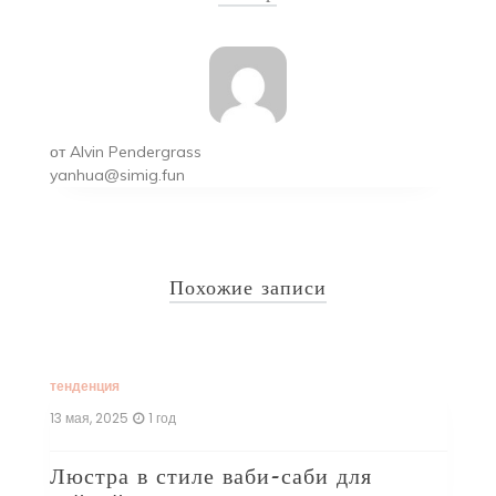
записям
от
Alvin Pendergrass
yanhua@simig.fun
Похожие записи
тенденция
те
13 мая, 2025
1 год
16
Люстра в стиле ваби-саби для
Р