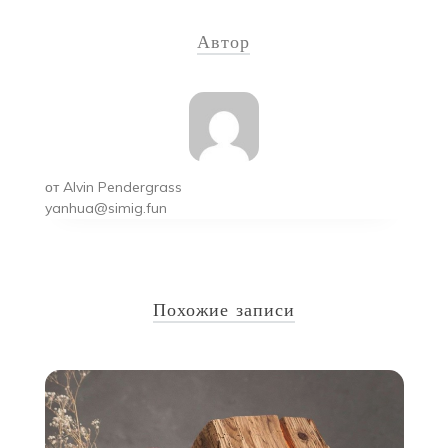
по
Автор
записям
от
Alvin Pendergrass
yanhua@simig.fun
Похожие записи