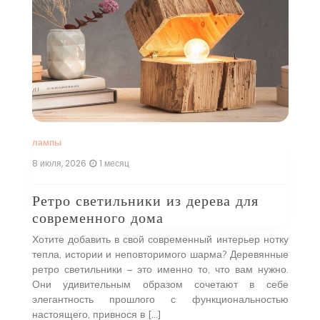
лампы
л
8 июля, 2026
1 месяц
16
Ретро светильники из дерева для
Ф
современного дома
к
um
Хотите добавить в свой современный интерьер нотку
И
ные
тепла, истории и неповторимого шарма? Деревянные
н
у,
ретро светильники – это именно то, что вам нужно.
н
е.
Они удивительным образом сочетают в себе
о
н и
элегантность прошлого с функциональностью
О
настоящего, привнося в […]