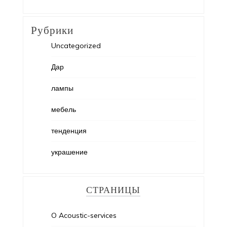
Рубрики
Uncategorized
Дар
лампы
мебель
тенденция
украшение
СТРАНИЦЫ
O Acoustic-services