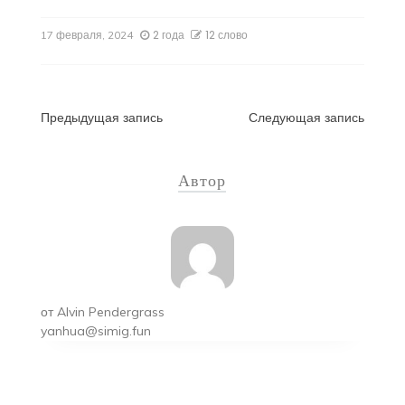
2 года
12 слово
17 февраля, 2024
Навигация
Предыдущая запись
Следующая запись
по
Автор
записям
от
Alvin Pendergrass
yanhua@simig.fun