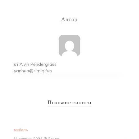
Навигация
по
Автор
записям
от
Alvin Pendergrass
yanhua@simig.fun
Похожие записи
мебель
14 апреля, 2024
2 года