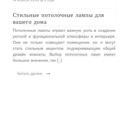
Стильные потолочные лампы для
вашего дома
Потолочные лампы играют важную роль в создании
уютной и функциональной атмосферы в интерьере.
Они не только освещают помещение, но и могут
стать стильным акцентом, подчеркивающим общий
дизайн комнаты. Выбор потолочных ламп имеет
большое значение, так […]
м
13
Читать далее
о
Т
в
ри
т
ев
ых
М
жны
о
на
н
в