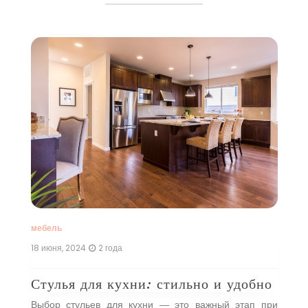
ме
ой
ти.
ый
то
же
…]
мебель
м
18 июня, 2024
2 года
13
Стулья для кухни: стильно и удобно
Т
в
Выбор стульев для кухни — это важный этап при