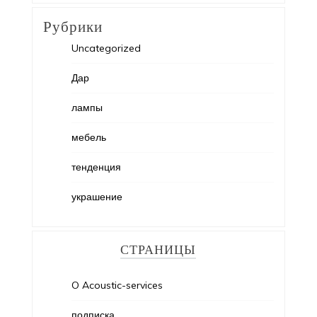
Рубрики
Uncategorized
Дар
лампы
мебель
тенденция
украшение
СТРАНИЦЫ
O Acoustic-services
подписка