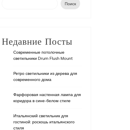
Поиск
Недавние Посты
Современные потолочные
светильники Drum Flush Mount
Ретро светильники из дерева для
современного дома
Фарфоровая настенная лампа для
коридора в сине-белом стиле
Итальянский светильник для
ашение
украшение
гостиной: роскошь итальянского
стиля
юля, 2024
2 года
18 января, 2026