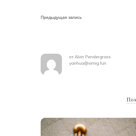
Навигация
Предыдущая запись
по
записям
от
Alvin Pendergrass
yanhua@simig.fun
Пох