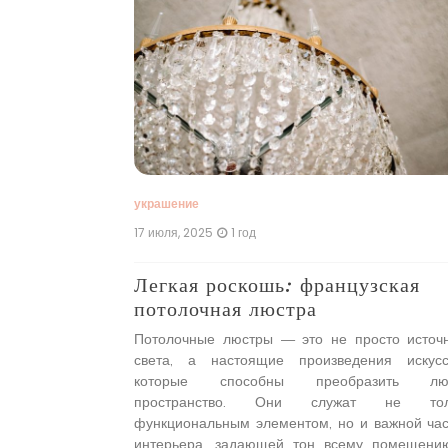
 стильный
осветительное
нговых волокон,
бкие и прочные
спользуется в
аров благодаря
украшение
 Светильники из
17 июля, 2025
1 год
Легкая роскошь: французская
потолочная люстра
Потолочные люстры — это не просто источ
света, а настоящие произведения искусс
которые способны преобразить лю
пространство. Они служат не тол
функциональным элементом, но и важной ча
интерьера, задающей тон всему помещени