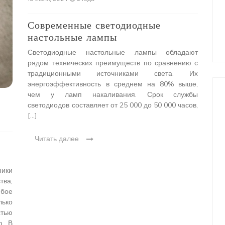
Современные светодиодные
Др
настольные лампы
св
ин
Светодиодные настольные лампы обладают
рядом технических преимуществ по сравнению с
Др
традиционными источниками света. Их
ря
энергоэффективность в среднем на 80% выше,
поп
чем у ламп накаливания. Срок службы
Эти
светодиодов составляет от 25 000 до 50 000 часов,
дер
[…]
вн
при
Читать далее
Ч
ники
тва,
бое
ько
стью
ю. В