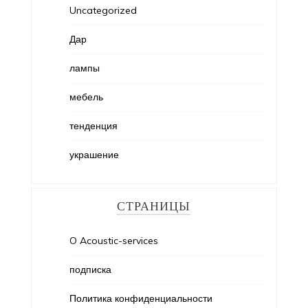
Uncategorized
Дар
лампы
мебель
тенденция
украшение
СТРАНИЦЫ
O Acoustic-services
подписка
Политика конфиденциальности