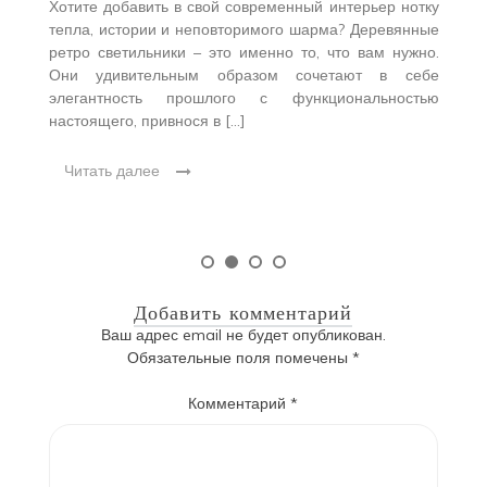
um
Хотите добавить в свой современный интерьер нотку
И
ные
тепла, истории и неповторимого шарма? Деревянные
н
у,
ретро светильники – это именно то, что вам нужно.
н
е.
Они удивительным образом сочетают в себе
о
н и
элегантность прошлого с функциональностью
О
настоящего, привнося в […]
Читать далее
Добавить комментарий
Ваш адрес email не будет опубликован.
Обязательные поля помечены
*
Комментарий
*