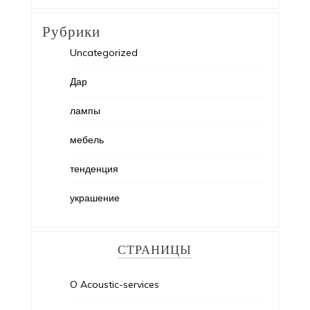
Рубрики
Uncategorized
Дар
лампы
мебель
тенденция
украшение
СТРАНИЦЫ
O Acoustic-services