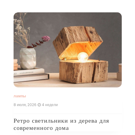
лампы
л
8 июля, 2026
4 недели
16
Ретро светильники из дерева для
Ф
современного дома
к