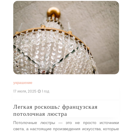
м
10
и
Т
п
ое
Л
н,
у
ые
Е
 в
г
оей
м
…]
кл
украшение
17 июля, 2025
1 год
Легкая роскошь: французская
потолочная люстра
Потолочные люстры — это не просто источники
света, а настоящие произведения искусства, которые