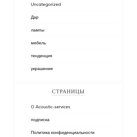
Uncategorized
Дар
лампы
мебель
тенденция
украшение
СТРАНИЦЫ
O Acoustic-services
подписка
Политика конфиденциальности