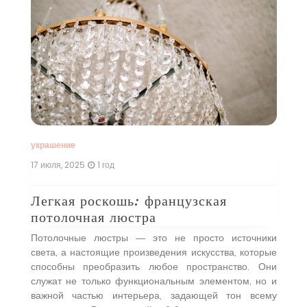
и
С
н
ое
С
н,
т
ые
т
 в
э
оей
л
…]
со
украшение
17 июля, 2025
1 год
Легкая роскошь: французская
потолочная люстра
Потолочные люстры — это не просто источники
света, а настоящие произведения искусства, которые
способны преобразить любое пространство. Они
служат не только функциональным элементом, но и
важной частью интерьера, задающей тон всему