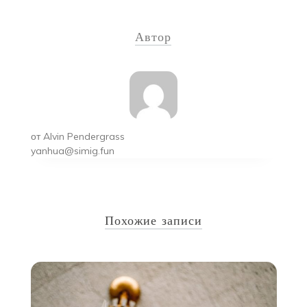
по
Автор
записям
от
Alvin Pendergrass
yanhua@simig.fun
Похожие записи
у
15