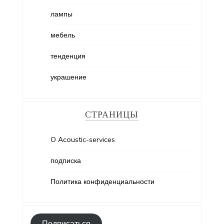
лампы
мебель
тенденция
украшение
СТРАНИЦЫ
O Acoustic-services
подписка
Политика конфиденциальности
Подписаться